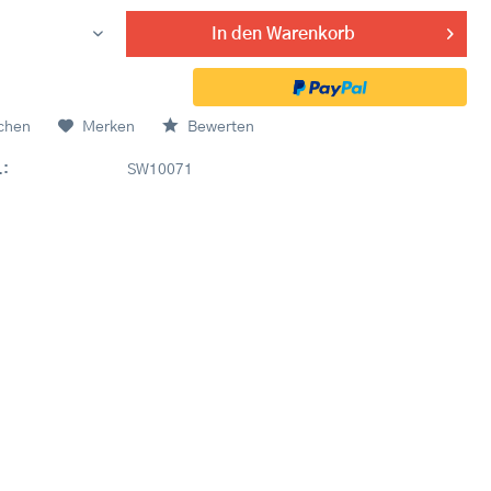
In den
Warenkorb
chen
Merken
Bewerten
.:
SW10071